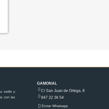
GAMONAL
C/ San Juan de Ortega, 8
u estilo y
as con las
947 22 36 54
Enviar Whatsapp