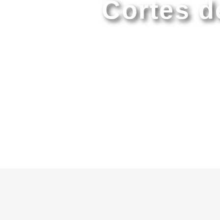
Cortes d
Portada
»
Pelu