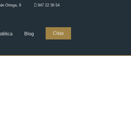
de Ortega, 8
947 22 36 54
Citas
stética
Blog