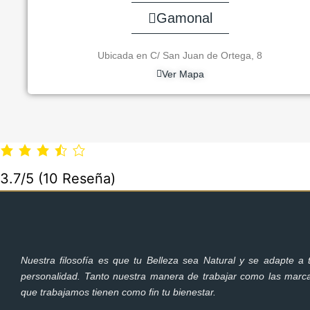
Gamonal
Ubicada en C/ San Juan de Ortega, 8
Ver Mapa
3.7/5
(10 Reseña)
Nuestra filosofía es que tu Belleza sea Natural y se adapte a t
personalidad. Tanto nuestra manera de trabajar como las marc
que trabajamos tienen como fin tu bienestar.