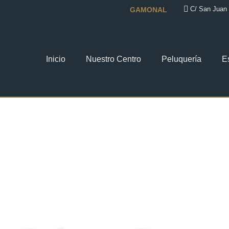
C/ San Juan 
GAMONAL
Inicio
Nuestro Centro
Peluquería
E