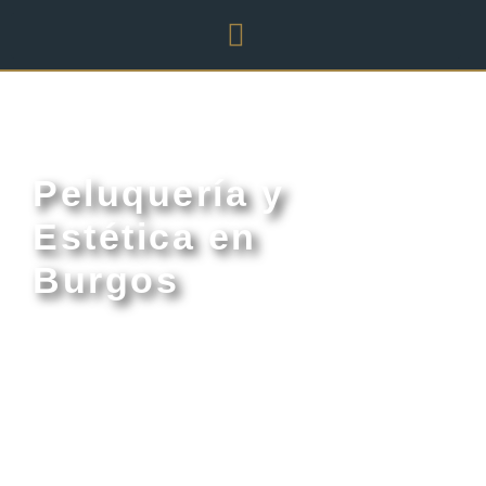
Peluquería y
Estética en
Burgos
Portada
»
Peluquería y Estética en Burgos